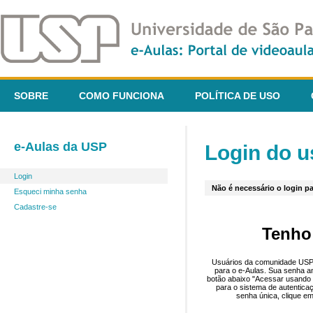
SOBRE
COMO FUNCIONA
POLÍTICA DE USO
e-Aulas da USP
Login do u
Login
Não é necessário o login pa
Esqueci minha senha
Cadastre-se
Tenho
Usuários da comunidade USP 
para o e-Aulas. Sua senha an
botão abaixo "Acessar usando 
para o sistema de autentica
senha única, clique em