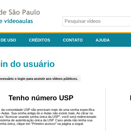
 DE USO
CRÉDITOS
CONTATO
AJUDA
in do usuário
cessário o login para assistir aos vídeos públicos.
Tenho número USP
 da comunidade USP não precisam mais de uma senha específica
e-Aulas. Sua senha antiga do e-Aulas não existe mais. Ao clicar no
ixo "Acessar usando senha única da USP", você será redirecionado
sistema de autenticação única da USP. Caso ainda não tenha sua
enha única, clique em "Primeiro acesso" na página a seguir.