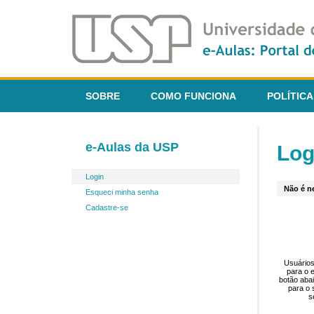
SOBRE
COMO FUNCIONA
POLÍTICA
e-Aulas da USP
Log
Login
Não é ne
Esqueci minha senha
Cadastre-se
Usuários
para o 
botão aba
para o 
s