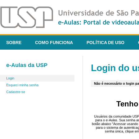
SOBRE
COMO FUNCIONA
POLÍTICA DE USO
e-Aulas da USP
Login do u
Login
Não é necessário o login pa
Esqueci minha senha
Cadastre-se
Tenho
Usuários da comunidade USP 
para o e-Aulas. Sua senha an
botão abaixo "Acessar usando 
para o sistema de autentica
senha única, clique em