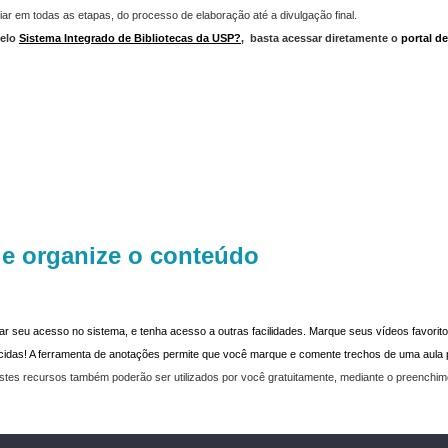
iar em todas as etapas, do processo de elaboração até a divulgação final.
elo
Sistema Integrado de Bibliotecas da USP?
,
basta acessar diretamente o
portal d
 e organize o conteúdo
dar seu acesso no sistema, e tenha acesso a outras facilidades. Marque seus vídeos favoritos
recidas! A ferramenta de anotações permite que você marque e comente trechos de uma aul
stes recursos também poderão ser utilizados por você gratuitamente, mediante o preenchi