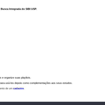
e Busca Integrada do SIBI USP
.
 e organize suas playlists.
a para usá-los depois como complementações aos seus estudos.
mento de um
cadastro
.