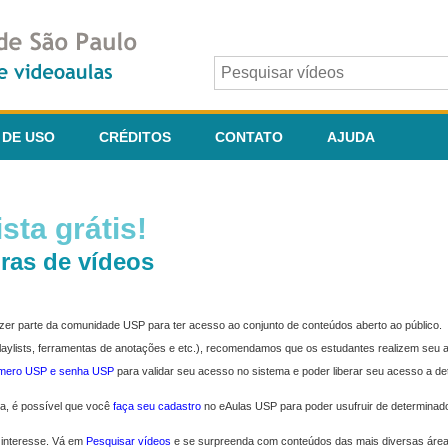
 DE USO
CRÉDITOS
CONTATO
AJUDA
sta grátis!
ras de vídeos
fazer parte da comunidade USP para ter acesso ao conjunto de conteúdos aberto ao público.
 playlists, ferramentas de anotações e etc.), recomendamos que os estudantes realizem seu
úmero USP e senha USP
para validar seu acesso no sistema e poder liberar seu acesso a d
ma, é possível que você
faça seu cadastro
no eAulas USP para poder usufruir de determinad
 interesse. Vá em
Pesquisar vídeos
e se surpreenda com conteúdos das mais diversas áre