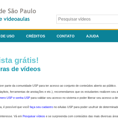
 DE USO
CRÉDITOS
CONTATO
AJUDA
sta grátis!
ras de vídeos
fazer parte da comunidade USP para ter acesso ao conjunto de conteúdos aberto ao público.
 playlists, ferramentas de anotações e etc.), recomendamos que os estudantes realizem seu
úmero USP e senha USP
para validar seu acesso no sistema e poder liberar seu acesso a d
ma, é possível que você
faça seu cadastro
no eAulas USP para poder usufruir de determinad
 interesse. Vá em
Pesquisar vídeos
e se surpreenda com conteúdos das mais diversas áre