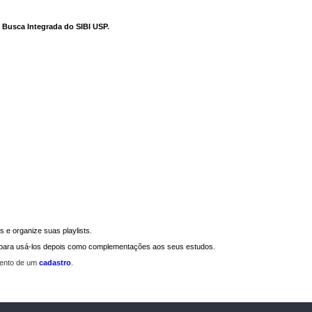
e Busca Integrada do SIBI USP
.
 e organize suas playlists.
a para usá-los depois como complementações aos seus estudos.
mento de um
cadastro
.