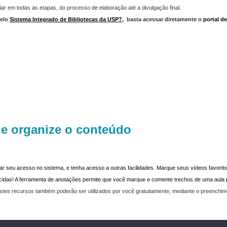
iar em todas as etapas, do processo de elaboração até a divulgação final.
elo
Sistema Integrado de Bibliotecas da USP?
,
basta acessar diretamente o
portal d
 e organize o conteúdo
dar seu acesso no sistema, e tenha acesso a outras facilidades. Marque seus vídeos favoritos
recidas! A ferramenta de anotações permite que você marque e comente trechos de uma aul
stes recursos também poderão ser utilizados por você gratuitamente, mediante o preenchi