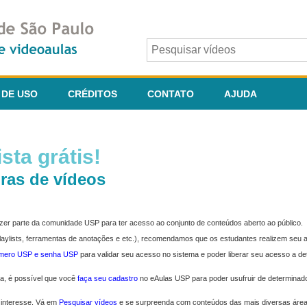
 DE USO
CRÉDITOS
CONTATO
AJUDA
sta grátis!
ras de vídeos
fazer parte da comunidade USP para ter acesso ao conjunto de conteúdos aberto ao público.
 playlists, ferramentas de anotações e etc.), recomendamos que os estudantes realizem seu
úmero USP e senha USP
para validar seu acesso no sistema e poder liberar seu acesso a d
ma, é possível que você
faça seu cadastro
no eAulas USP para poder usufruir de determinad
 interesse. Vá em
Pesquisar vídeos
e se surpreenda com conteúdos das mais diversas áre