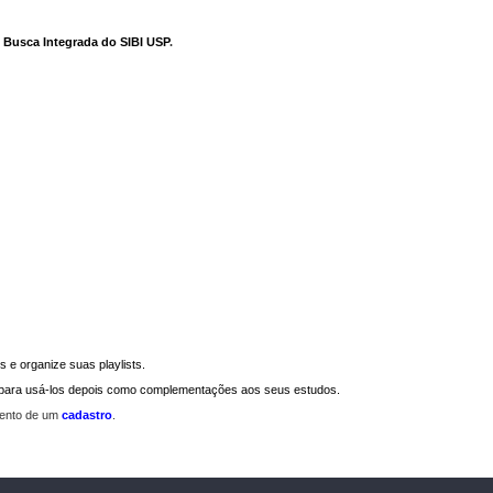
e Busca Integrada do SIBI USP
.
 e organize suas playlists.
a para usá-los depois como complementações aos seus estudos.
mento de um
cadastro
.