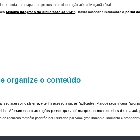
iar em todas as etapas, do processo de elaboração até a divulgação final.
elo
Sistema Integrado de Bibliotecas da USP?
,
basta acessar diretamente o
portal d
 e organize o conteúdo
dar seu acesso no sistema, e tenha acesso a outras facilidades. Marque seus vídeos favoritos
recidas! A ferramenta de anotações permite que você marque e comente trechos de uma aul
stes recursos também poderão ser utilizados por você gratuitamente, mediante o preenchi