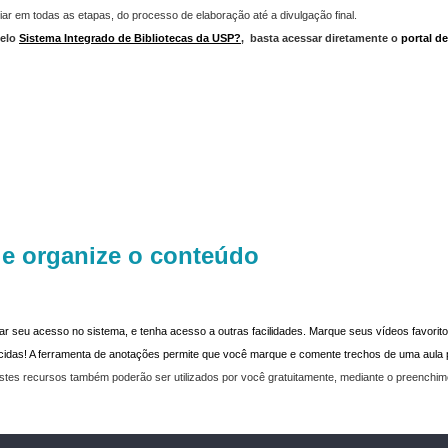
iar em todas as etapas, do processo de elaboração até a divulgação final.
elo
Sistema Integrado de Bibliotecas da USP?
,
basta acessar diretamente o
portal d
 e organize o conteúdo
dar seu acesso no sistema, e tenha acesso a outras facilidades. Marque seus vídeos favoritos
recidas! A ferramenta de anotações permite que você marque e comente trechos de uma aul
stes recursos também poderão ser utilizados por você gratuitamente, mediante o preenchi