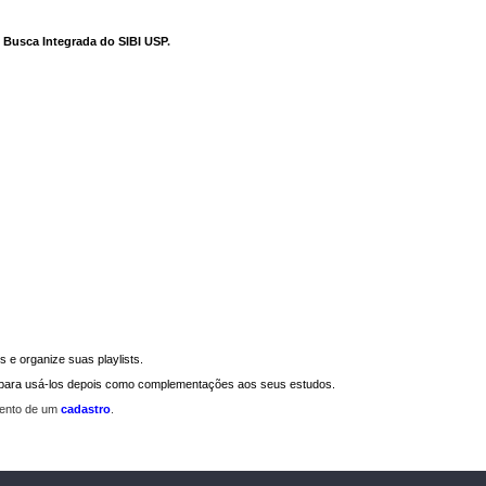
e Busca Integrada do SIBI USP
.
 e organize suas playlists.
a para usá-los depois como complementações aos seus estudos.
mento de um
cadastro
.