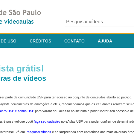
 DE USO
CRÉDITOS
CONTATO
AJUDA
sta grátis!
ras de vídeos
fazer parte da comunidade USP para ter acesso ao conjunto de conteúdos aberto ao público.
 playlists, ferramentas de anotações e etc.), recomendamos que os estudantes realizem seu
úmero USP e senha USP
para validar seu acesso no sistema e poder liberar seu acesso a d
ma, é possível que você
faça seu cadastro
no eAulas USP para poder usufruir de determinad
 interesse. Vá em
Pesquisar vídeos
e se surpreenda com conteúdos das mais diversas áre