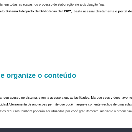
iar em todas as etapas, do processo de elaboração até a divulgação final.
elo
Sistema Integrado de Bibliotecas da USP?
,
basta acessar diretamente o
portal d
 e organize o conteúdo
dar seu acesso no sistema, e tenha acesso a outras facilidades. Marque seus vídeos favoritos
recidas! A ferramenta de anotações permite que você marque e comente trechos de uma aul
stes recursos também poderão ser utilizados por você gratuitamente, mediante o preenchi