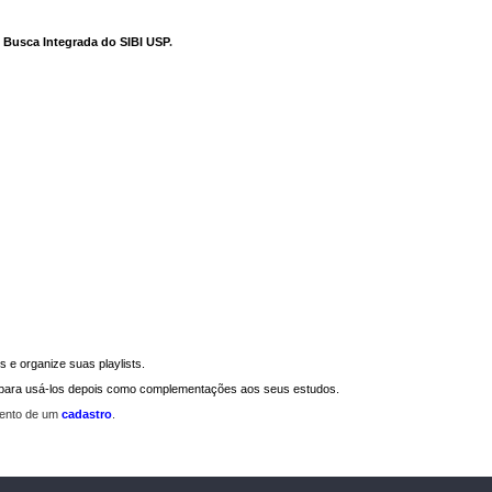
e Busca Integrada do SIBI USP
.
 e organize suas playlists.
a para usá-los depois como complementações aos seus estudos.
mento de um
cadastro
.