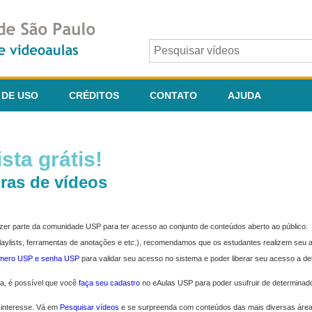
 DE USO
CRÉDITOS
CONTATO
AJUDA
sta grátis!
ras de vídeos
fazer parte da comunidade USP para ter acesso ao conjunto de conteúdos aberto ao público.
 playlists, ferramentas de anotações e etc.), recomendamos que os estudantes realizem seu
úmero USP e senha USP
para validar seu acesso no sistema e poder liberar seu acesso a d
ma, é possível que você
faça seu cadastro
no eAulas USP para poder usufruir de determinad
 interesse. Vá em
Pesquisar vídeos
e se surpreenda com conteúdos das mais diversas áre