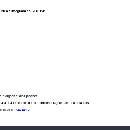
e Busca Integrada do SIBI USP
.
 e organize suas playlists.
a para usá-los depois como complementações aos seus estudos.
mento de um
cadastro
.