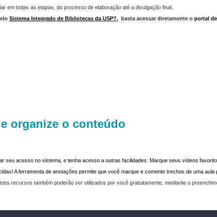
iar em todas as etapas, do processo de elaboração até a divulgação final.
elo
Sistema Integrado de Bibliotecas da USP?
,
basta acessar diretamente o
portal d
 e organize o conteúdo
dar seu acesso no sistema, e tenha acesso a outras facilidades. Marque seus vídeos favoritos
recidas! A ferramenta de anotações permite que você marque e comente trechos de uma aul
stes recursos também poderão ser utilizados por você gratuitamente, mediante o preenchi