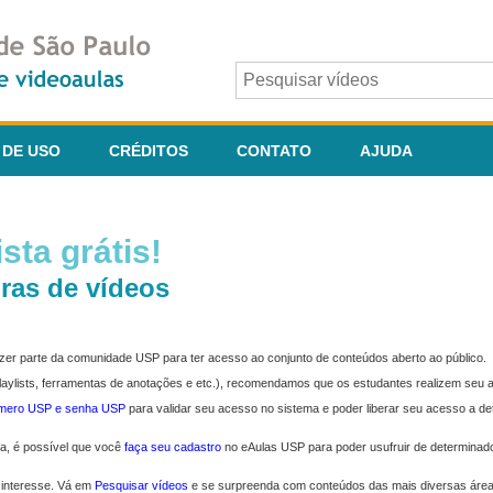
 DE USO
CRÉDITOS
CONTATO
AJUDA
sta grátis!
ras de vídeos
fazer parte da comunidade USP para ter acesso ao conjunto de conteúdos aberto ao público.
 playlists, ferramentas de anotações e etc.), recomendamos que os estudantes realizem seu
úmero USP e senha USP
para validar seu acesso no sistema e poder liberar seu acesso a d
ma, é possível que você
faça seu cadastro
no eAulas USP para poder usufruir de determinad
 interesse. Vá em
Pesquisar vídeos
e se surpreenda com conteúdos das mais diversas áre