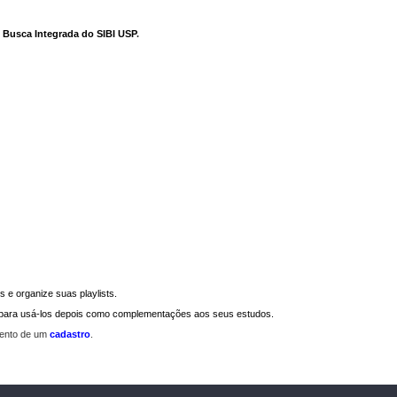
e Busca Integrada do SIBI USP
.
 e organize suas playlists.
a para usá-los depois como complementações aos seus estudos.
mento de um
cadastro
.