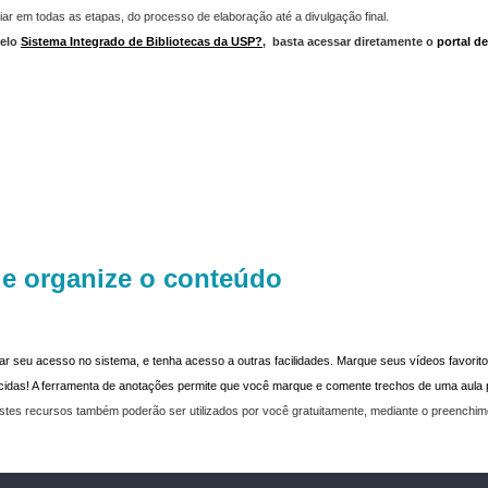
iar em todas as etapas, do processo de elaboração até a divulgação final.
elo
Sistema Integrado de Bibliotecas da USP?
,
basta acessar diretamente o
portal d
 e organize o conteúdo
dar seu acesso no sistema, e tenha acesso a outras facilidades. Marque seus vídeos favoritos
recidas! A ferramenta de anotações permite que você marque e comente trechos de uma aul
stes recursos também poderão ser utilizados por você gratuitamente, mediante o preenchi