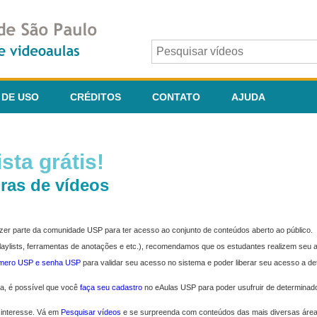
 DE USO
CRÉDITOS
CONTATO
AJUDA
sta grátis!
ras de vídeos
fazer parte da comunidade USP para ter acesso ao conjunto de conteúdos aberto ao público.
 playlists, ferramentas de anotações e etc.), recomendamos que os estudantes realizem seu
úmero USP e senha USP
para validar seu acesso no sistema e poder liberar seu acesso a d
ma, é possível que você
faça seu cadastro
no eAulas USP para poder usufruir de determinad
 interesse. Vá em
Pesquisar vídeos
e se surpreenda com conteúdos das mais diversas áre