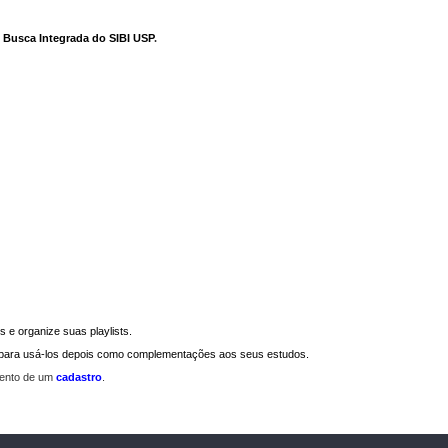
e Busca Integrada do SIBI USP
.
 e organize suas playlists.
a para usá-los depois como complementações aos seus estudos.
mento de um
cadastro
.