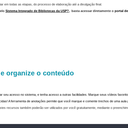
iar em todas as etapas, do processo de elaboração até a divulgação final.
elo
Sistema Integrado de Bibliotecas da USP?
,
basta acessar diretamente o
portal d
 e organize o conteúdo
dar seu acesso no sistema, e tenha acesso a outras facilidades. Marque seus vídeos favoritos
recidas! A ferramenta de anotações permite que você marque e comente trechos de uma aul
stes recursos também poderão ser utilizados por você gratuitamente, mediante o preenchi