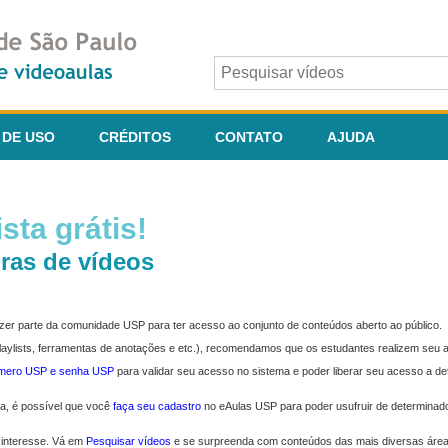
 DE USO
CRÉDITOS
CONTATO
AJUDA
sta grátis!
ras de vídeos
fazer parte da comunidade USP para ter acesso ao conjunto de conteúdos aberto ao público.
 playlists, ferramentas de anotações e etc.), recomendamos que os estudantes realizem seu
úmero USP e senha USP
para validar seu acesso no sistema e poder liberar seu acesso a d
ma, é possível que você
faça seu cadastro
no eAulas USP para poder usufruir de determinad
 interesse. Vá em
Pesquisar vídeos
e se surpreenda com conteúdos das mais diversas áre