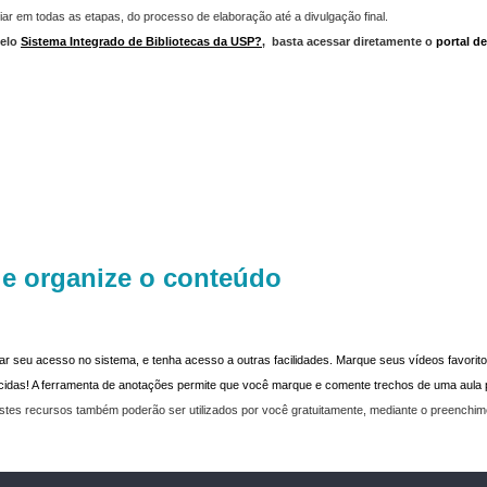
iar em todas as etapas, do processo de elaboração até a divulgação final.
elo
Sistema Integrado de Bibliotecas da USP?
,
basta acessar diretamente o
portal d
 e organize o conteúdo
dar seu acesso no sistema, e tenha acesso a outras facilidades. Marque seus vídeos favoritos
recidas! A ferramenta de anotações permite que você marque e comente trechos de uma aul
stes recursos também poderão ser utilizados por você gratuitamente, mediante o preenchi