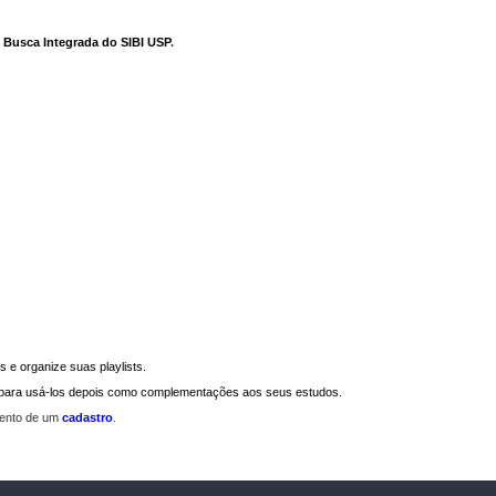
e Busca Integrada do SIBI USP
.
 e organize suas playlists.
a para usá-los depois como complementações aos seus estudos.
mento de um
cadastro
.