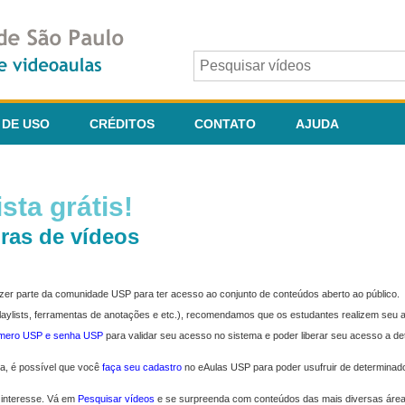
 DE USO
CRÉDITOS
CONTATO
AJUDA
sta grátis!
ras de vídeos
fazer parte da comunidade USP para ter acesso ao conjunto de conteúdos aberto ao público.
 playlists, ferramentas de anotações e etc.), recomendamos que os estudantes realizem seu
úmero USP e senha USP
para validar seu acesso no sistema e poder liberar seu acesso a d
ma, é possível que você
faça seu cadastro
no eAulas USP para poder usufruir de determinad
 interesse. Vá em
Pesquisar vídeos
e se surpreenda com conteúdos das mais diversas áre