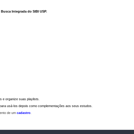
e Busca Integrada do SIBI USP
.
 e organize suas playlists.
a para usá-los depois como complementações aos seus estudos.
mento de um
cadastro
.