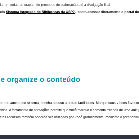
iar em todas as etapas, do processo de elaboração até a divulgação final.
elo
Sistema Integrado de Bibliotecas da USP?
,
basta acessar diretamente o
portal d
 e organize o conteúdo
dar seu acesso no sistema, e tenha acesso a outras facilidades. Marque seus vídeos favoritos
recidas! A ferramenta de anotações permite que você marque e comente trechos de uma aul
stes recursos também poderão ser utilizados por você gratuitamente, mediante o preenchi