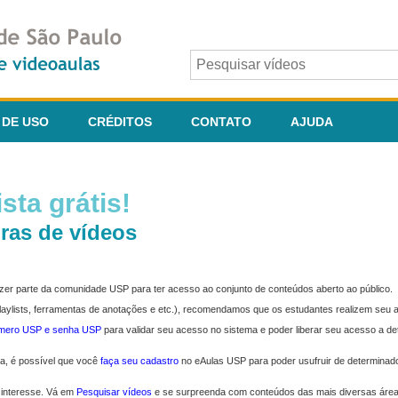
 DE USO
CRÉDITOS
CONTATO
AJUDA
sta grátis!
ras de vídeos
fazer parte da comunidade USP para ter acesso ao conjunto de conteúdos aberto ao público.
 playlists, ferramentas de anotações e etc.), recomendamos que os estudantes realizem seu
úmero USP e senha USP
para validar seu acesso no sistema e poder liberar seu acesso a d
ma, é possível que você
faça seu cadastro
no eAulas USP para poder usufruir de determinad
 interesse. Vá em
Pesquisar vídeos
e se surpreenda com conteúdos das mais diversas áre