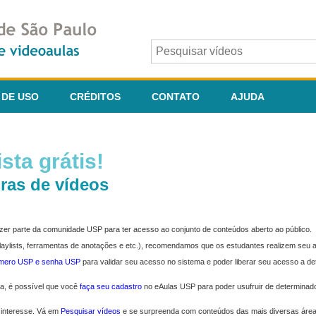
 DE USO
CRÉDITOS
CONTATO
AJUDA
sta grátis!
ras de vídeos
fazer parte da comunidade USP para ter acesso ao conjunto de conteúdos aberto ao público.
 playlists, ferramentas de anotações e etc.), recomendamos que os estudantes realizem seu
úmero USP e senha USP
para validar seu acesso no sistema e poder liberar seu acesso a d
ma, é possível que você
faça seu cadastro
no eAulas USP para poder usufruir de determinad
 interesse. Vá em
Pesquisar vídeos
e se surpreenda com conteúdos das mais diversas áre