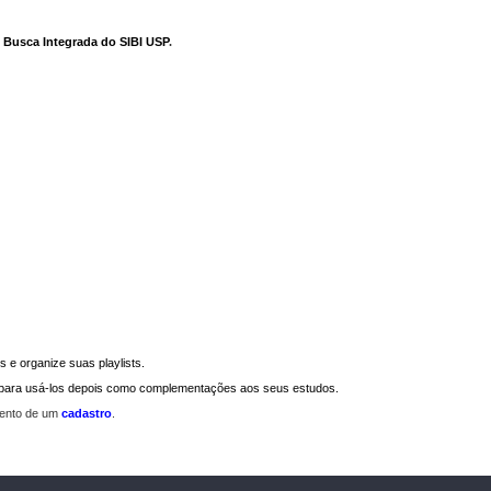
e Busca Integrada do SIBI USP
.
 e organize suas playlists.
a para usá-los depois como complementações aos seus estudos.
mento de um
cadastro
.