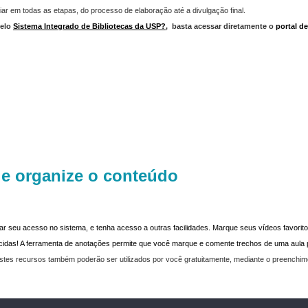
iar em todas as etapas, do processo de elaboração até a divulgação final.
elo
Sistema Integrado de Bibliotecas da USP?
,
basta acessar diretamente o
portal d
 e organize o conteúdo
dar seu acesso no sistema, e tenha acesso a outras facilidades. Marque seus vídeos favoritos
recidas! A ferramenta de anotações permite que você marque e comente trechos de uma aul
stes recursos também poderão ser utilizados por você gratuitamente, mediante o preenchi