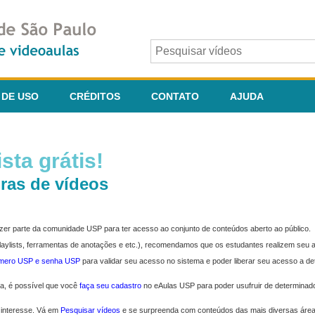
 DE USO
CRÉDITOS
CONTATO
AJUDA
sta grátis!
ras de vídeos
fazer parte da comunidade USP para ter acesso ao conjunto de conteúdos aberto ao público.
 playlists, ferramentas de anotações e etc.), recomendamos que os estudantes realizem seu
úmero USP e senha USP
para validar seu acesso no sistema e poder liberar seu acesso a d
ma, é possível que você
faça seu cadastro
no eAulas USP para poder usufruir de determinad
 interesse. Vá em
Pesquisar vídeos
e se surpreenda com conteúdos das mais diversas áre