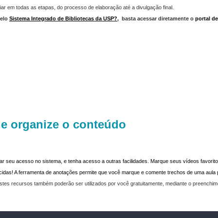
iar em todas as etapas, do processo de elaboração até a divulgação final.
elo
Sistema Integrado de Bibliotecas da USP?
,
basta acessar diretamente o
portal d
 e organize o conteúdo
dar seu acesso no sistema, e tenha acesso a outras facilidades. Marque seus vídeos favoritos
recidas! A ferramenta de anotações permite que você marque e comente trechos de uma aul
stes recursos também poderão ser utilizados por você gratuitamente, mediante o preenchi