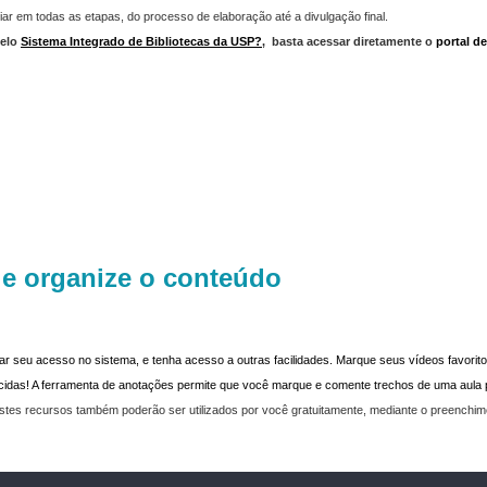
iar em todas as etapas, do processo de elaboração até a divulgação final.
elo
Sistema Integrado de Bibliotecas da USP?
,
basta acessar diretamente o
portal d
 e organize o conteúdo
dar seu acesso no sistema, e tenha acesso a outras facilidades. Marque seus vídeos favoritos
recidas! A ferramenta de anotações permite que você marque e comente trechos de uma aul
stes recursos também poderão ser utilizados por você gratuitamente, mediante o preenchi