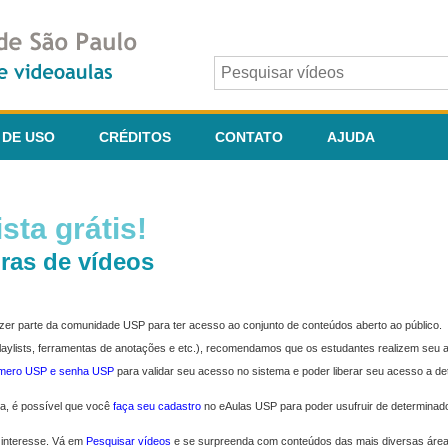
 DE USO
CRÉDITOS
CONTATO
AJUDA
sta grátis!
ras de vídeos
fazer parte da comunidade USP para ter acesso ao conjunto de conteúdos aberto ao público.
 playlists, ferramentas de anotações e etc.), recomendamos que os estudantes realizem seu
úmero USP e senha USP
para validar seu acesso no sistema e poder liberar seu acesso a d
ma, é possível que você
faça seu cadastro
no eAulas USP para poder usufruir de determinad
 interesse. Vá em
Pesquisar vídeos
e se surpreenda com conteúdos das mais diversas áre