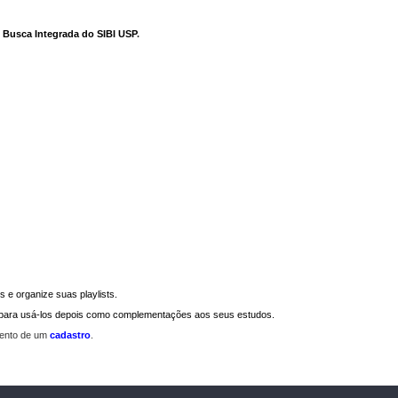
e Busca Integrada do SIBI USP
.
 e organize suas playlists.
a para usá-los depois como complementações aos seus estudos.
mento de um
cadastro
.