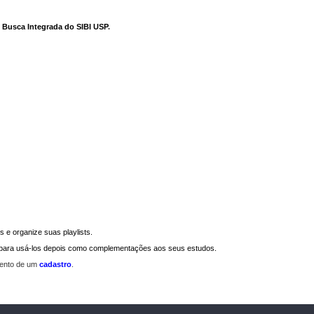
e Busca Integrada do SIBI USP
.
 e organize suas playlists.
a para usá-los depois como complementações aos seus estudos.
mento de um
cadastro
.