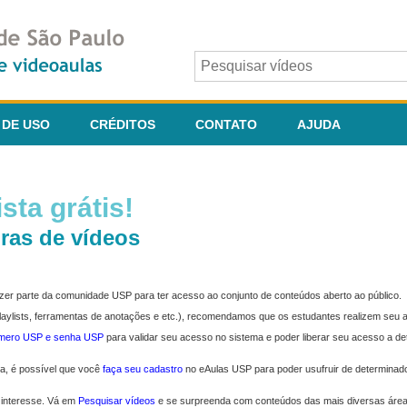
 DE USO
CRÉDITOS
CONTATO
AJUDA
sta grátis!
ras de vídeos
fazer parte da comunidade USP para ter acesso ao conjunto de conteúdos aberto ao público.
 playlists, ferramentas de anotações e etc.), recomendamos que os estudantes realizem seu
úmero USP e senha USP
para validar seu acesso no sistema e poder liberar seu acesso a d
ma, é possível que você
faça seu cadastro
no eAulas USP para poder usufruir de determinad
 interesse. Vá em
Pesquisar vídeos
e se surpreenda com conteúdos das mais diversas áre