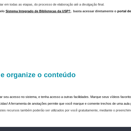
iar em todas as etapas, do processo de elaboração até a divulgação final.
elo
Sistema Integrado de Bibliotecas da USP?
,
basta acessar diretamente o
portal d
 e organize o conteúdo
dar seu acesso no sistema, e tenha acesso a outras facilidades. Marque seus vídeos favoritos
recidas! A ferramenta de anotações permite que você marque e comente trechos de uma aul
stes recursos também poderão ser utilizados por você gratuitamente, mediante o preenchi