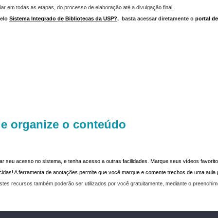
iar em todas as etapas, do processo de elaboração até a divulgação final.
elo
Sistema Integrado de Bibliotecas da USP?
,
basta acessar diretamente o
portal d
 e organize o conteúdo
dar seu acesso no sistema, e tenha acesso a outras facilidades. Marque seus vídeos favoritos
recidas! A ferramenta de anotações permite que você marque e comente trechos de uma aul
stes recursos também poderão ser utilizados por você gratuitamente, mediante o preenchi