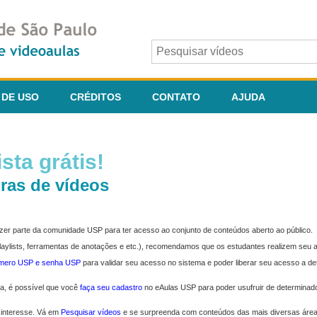
 DE USO
CRÉDITOS
CONTATO
AJUDA
sta grátis!
ras de vídeos
fazer parte da comunidade USP para ter acesso ao conjunto de conteúdos aberto ao público.
 playlists, ferramentas de anotações e etc.), recomendamos que os estudantes realizem seu
úmero USP e senha USP
para validar seu acesso no sistema e poder liberar seu acesso a d
ma, é possível que você
faça seu cadastro
no eAulas USP para poder usufruir de determinad
 interesse. Vá em
Pesquisar vídeos
e se surpreenda com conteúdos das mais diversas áre