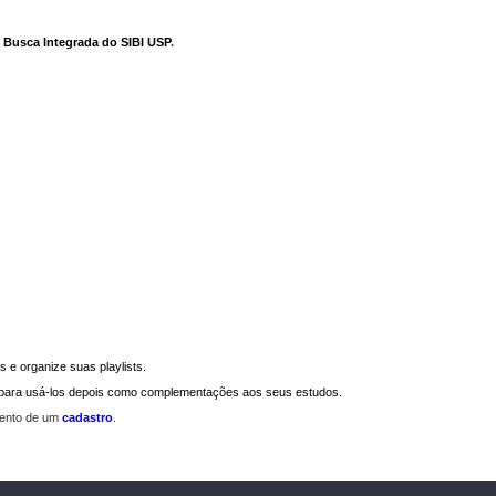
e Busca Integrada do SIBI USP
.
 e organize suas playlists.
a para usá-los depois como complementações aos seus estudos.
mento de um
cadastro
.