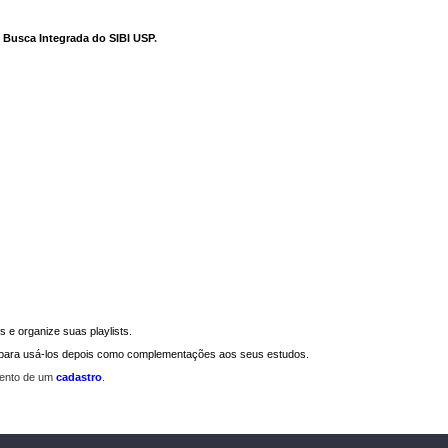
e Busca Integrada do SIBI USP
.
 e organize suas playlists.
a para usá-los depois como complementações aos seus estudos.
mento de um
cadastro
.