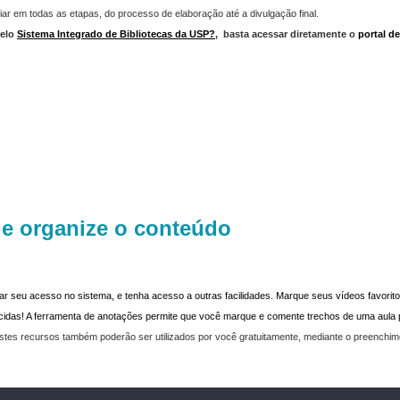
iar em todas as etapas, do processo de elaboração até a divulgação final.
elo
Sistema Integrado de Bibliotecas da USP?
,
basta acessar diretamente o
portal d
 e organize o conteúdo
dar seu acesso no sistema, e tenha acesso a outras facilidades. Marque seus vídeos favoritos
recidas! A ferramenta de anotações permite que você marque e comente trechos de uma aul
stes recursos também poderão ser utilizados por você gratuitamente, mediante o preenchi