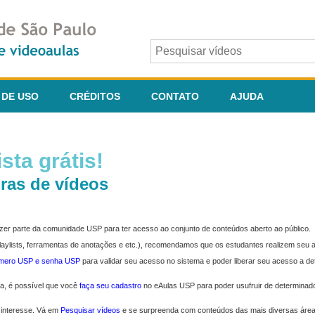
 DE USO
CRÉDITOS
CONTATO
AJUDA
sta grátis!
ras de vídeos
fazer parte da comunidade USP para ter acesso ao conjunto de conteúdos aberto ao público.
 playlists, ferramentas de anotações e etc.), recomendamos que os estudantes realizem seu
úmero USP e senha USP
para validar seu acesso no sistema e poder liberar seu acesso a d
ma, é possível que você
faça seu cadastro
no eAulas USP para poder usufruir de determinad
 interesse. Vá em
Pesquisar vídeos
e se surpreenda com conteúdos das mais diversas áre