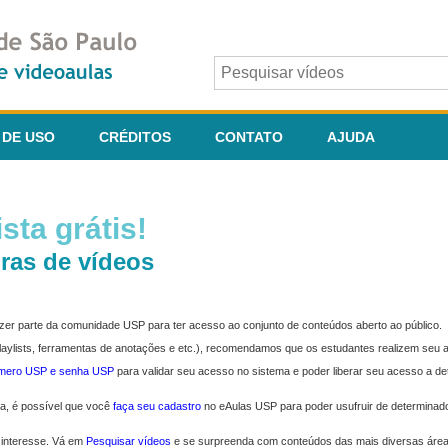
 DE USO
CRÉDITOS
CONTATO
AJUDA
sta grátis!
ras de vídeos
fazer parte da comunidade USP para ter acesso ao conjunto de conteúdos aberto ao público.
 playlists, ferramentas de anotações e etc.), recomendamos que os estudantes realizem seu
úmero USP e senha USP
para validar seu acesso no sistema e poder liberar seu acesso a d
ma, é possível que você
faça seu cadastro
no eAulas USP para poder usufruir de determinad
 interesse. Vá em
Pesquisar vídeos
e se surpreenda com conteúdos das mais diversas áre