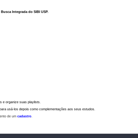
e Busca Integrada do SIBI USP
.
 e organize suas playlists.
a para usá-los depois como complementações aos seus estudos.
mento de um
cadastro
.