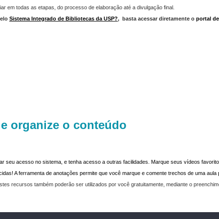
iar em todas as etapas, do processo de elaboração até a divulgação final.
elo
Sistema Integrado de Bibliotecas da USP?
,
basta acessar diretamente o
portal d
 e organize o conteúdo
dar seu acesso no sistema, e tenha acesso a outras facilidades. Marque seus vídeos favoritos
recidas! A ferramenta de anotações permite que você marque e comente trechos de uma aul
stes recursos também poderão ser utilizados por você gratuitamente, mediante o preenchi