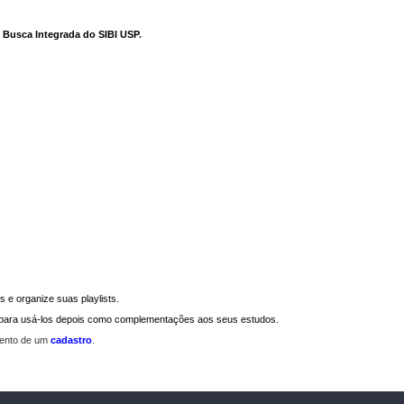
e Busca Integrada do SIBI USP
.
 e organize suas playlists.
a para usá-los depois como complementações aos seus estudos.
mento de um
cadastro
.