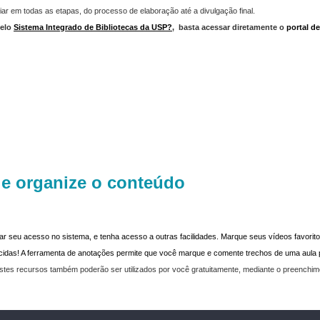
iar em todas as etapas, do processo de elaboração até a divulgação final.
elo
Sistema Integrado de Bibliotecas da USP?
,
basta acessar diretamente o
portal d
 e organize o conteúdo
dar seu acesso no sistema, e tenha acesso a outras facilidades. Marque seus vídeos favoritos
recidas! A ferramenta de anotações permite que você marque e comente trechos de uma aul
stes recursos também poderão ser utilizados por você gratuitamente, mediante o preenchi