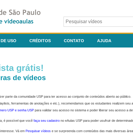
 DE USO
CRÉDITOS
CONTATO
AJUDA
sta grátis!
ras de vídeos
fazer parte da comunidade USP para ter acesso ao conjunto de conteúdos aberto ao público.
 playlists, ferramentas de anotações e etc.), recomendamos que os estudantes realizem seu
úmero USP e senha USP
para validar seu acesso no sistema e poder liberar seu acesso a d
ma, é possível que você
faça seu cadastro
no eAulas USP para poder usufruir de determinad
 interesse. Vá em
Pesquisar vídeos
e se surpreenda com conteúdos das mais diversas áre