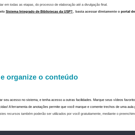
iar em todas as etapas, do processo de elaboração até a divulgação final.
elo
Sistema Integrado de Bibliotecas da USP?
,
basta acessar diretamente o
portal d
 e organize o conteúdo
dar seu acesso no sistema, e tenha acesso a outras facilidades. Marque seus vídeos favoritos
recidas! A ferramenta de anotações permite que você marque e comente trechos de uma aul
stes recursos também poderão ser utilizados por você gratuitamente, mediante o preenchi