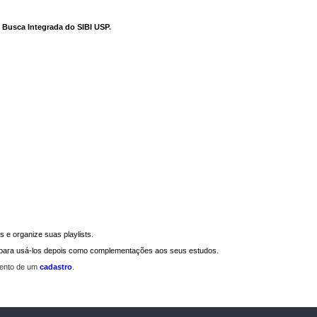
e Busca Integrada do SIBI USP
.
 e organize suas playlists.
a para usá-los depois como complementações aos seus estudos.
mento de um
cadastro
.