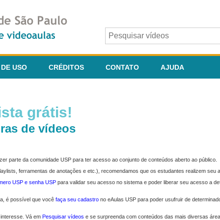
 DE USO
CRÉDITOS
CONTATO
AJUDA
sta grátis!
ras de vídeos
fazer parte da comunidade USP para ter acesso ao conjunto de conteúdos aberto ao público.
 playlists, ferramentas de anotações e etc.), recomendamos que os estudantes realizem seu
úmero USP e senha USP
para validar seu acesso no sistema e poder liberar seu acesso a d
ma, é possível que você
faça seu cadastro
no eAulas USP para poder usufruir de determinad
 interesse. Vá em
Pesquisar vídeos
e se surpreenda com conteúdos das mais diversas áre