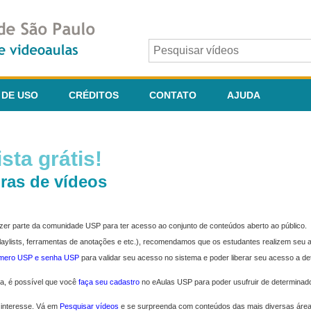
 DE USO
CRÉDITOS
CONTATO
AJUDA
sta grátis!
ras de vídeos
fazer parte da comunidade USP para ter acesso ao conjunto de conteúdos aberto ao público.
 playlists, ferramentas de anotações e etc.), recomendamos que os estudantes realizem seu
úmero USP e senha USP
para validar seu acesso no sistema e poder liberar seu acesso a d
ma, é possível que você
faça seu cadastro
no eAulas USP para poder usufruir de determinad
 interesse. Vá em
Pesquisar vídeos
e se surpreenda com conteúdos das mais diversas áre