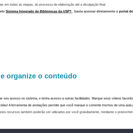
iar em todas as etapas, do processo de elaboração até a divulgação final.
elo
Sistema Integrado de Bibliotecas da USP?
,
basta acessar diretamente o
portal d
 e organize o conteúdo
dar seu acesso no sistema, e tenha acesso a outras facilidades. Marque seus vídeos favoritos
recidas! A ferramenta de anotações permite que você marque e comente trechos de uma aul
stes recursos também poderão ser utilizados por você gratuitamente, mediante o preenchi