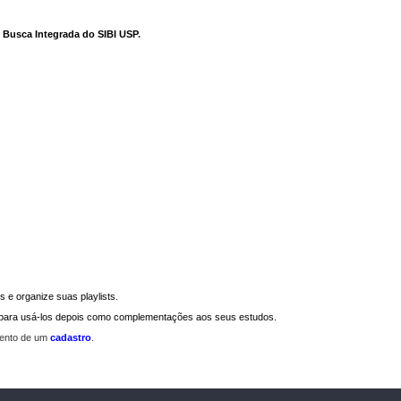
e Busca Integrada do SIBI USP
.
 e organize suas playlists.
a para usá-los depois como complementações aos seus estudos.
mento de um
cadastro
.