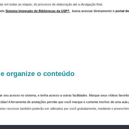
iar em todas as etapas, do processo de elaboração até a divulgação final.
elo
Sistema Integrado de Bibliotecas da USP?
,
basta acessar diretamente o
portal d
 e organize o conteúdo
dar seu acesso no sistema, e tenha acesso a outras facilidades. Marque seus vídeos favoritos
recidas! A ferramenta de anotações permite que você marque e comente trechos de uma aul
stes recursos também poderão ser utilizados por você gratuitamente, mediante o preenchi