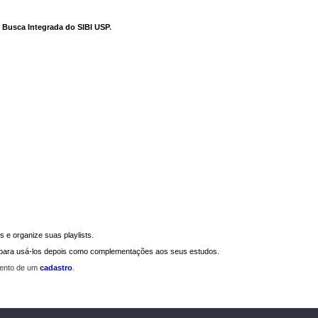
e Busca Integrada do SIBI USP
.
 e organize suas playlists.
a para usá-los depois como complementações aos seus estudos.
mento de um
cadastro
.