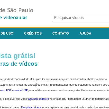
 DE USO
CRÉDITOS
CONTATO
AJUDA
sta grátis!
ras de vídeos
fazer parte da comunidade USP para ter acesso ao conjunto de conteúdos aberto ao público.
 playlists, ferramentas de anotações e etc.), recomendamos que os estudantes realizem seu
úmero USP e senha USP
para validar seu acesso no sistema e poder liberar seu acesso a d
ma, é possível que você
faça seu cadastro
no eAulas USP para poder usufruir de determinad
 interesse. Vá em
Pesquisar vídeos
e se surpreenda com conteúdos das mais diversas áre