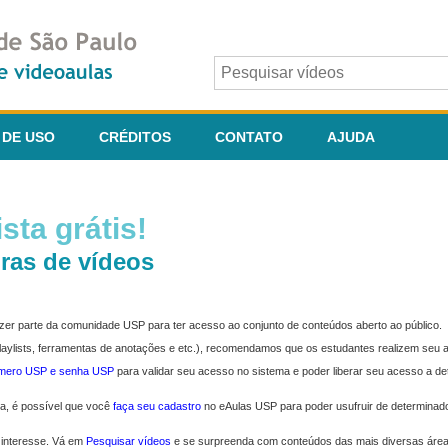
 DE USO
CRÉDITOS
CONTATO
AJUDA
sta grátis!
ras de vídeos
fazer parte da comunidade USP para ter acesso ao conjunto de conteúdos aberto ao público.
 playlists, ferramentas de anotações e etc.), recomendamos que os estudantes realizem seu
úmero USP e senha USP
para validar seu acesso no sistema e poder liberar seu acesso a d
ma, é possível que você
faça seu cadastro
no eAulas USP para poder usufruir de determinad
 interesse. Vá em
Pesquisar vídeos
e se surpreenda com conteúdos das mais diversas áre