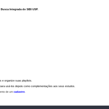
e Busca Integrada do SIBI USP
.
 e organize suas playlists.
a para usá-los depois como complementações aos seus estudos.
mento de um
cadastro
.