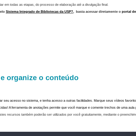
iar em todas as etapas, do processo de elaboração até a divulgação final.
elo
Sistema Integrado de Bibliotecas da USP?
,
basta acessar diretamente o
portal d
 e organize o conteúdo
dar seu acesso no sistema, e tenha acesso a outras facilidades. Marque seus vídeos favoritos
recidas! A ferramenta de anotações permite que você marque e comente trechos de uma aul
stes recursos também poderão ser utilizados por você gratuitamente, mediante o preenchi