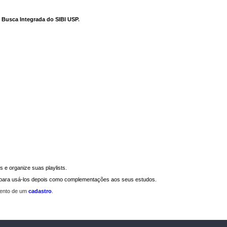
e Busca Integrada do SIBI USP
.
 e organize suas playlists.
a para usá-los depois como complementações aos seus estudos.
mento de um
cadastro
.