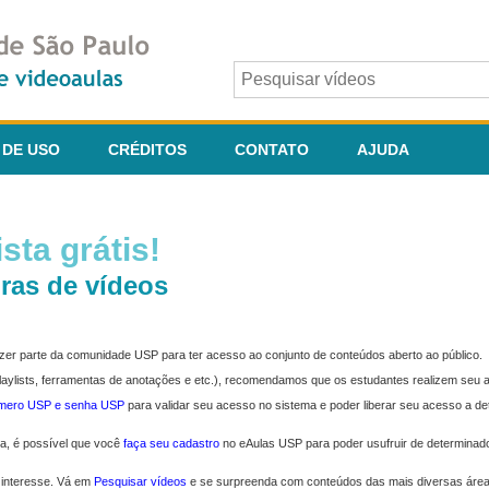
 DE USO
CRÉDITOS
CONTATO
AJUDA
sta grátis!
ras de vídeos
fazer parte da comunidade USP para ter acesso ao conjunto de conteúdos aberto ao público.
 playlists, ferramentas de anotações e etc.), recomendamos que os estudantes realizem seu
úmero USP e senha USP
para validar seu acesso no sistema e poder liberar seu acesso a d
ma, é possível que você
faça seu cadastro
no eAulas USP para poder usufruir de determinad
 interesse. Vá em
Pesquisar vídeos
e se surpreenda com conteúdos das mais diversas áre