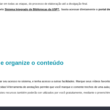
iar em todas as etapas, do processo de elaboração até a divulgação final.
elo
Sistema Integrado de Bibliotecas da USP?
,
basta acessar diretamente o
portal d
 e organize o conteúdo
dar seu acesso no sistema, e tenha acesso a outras facilidades. Marque seus vídeos favoritos
recidas! A ferramenta de anotações permite que você marque e comente trechos de uma aul
stes recursos também poderão ser utilizados por você gratuitamente, mediante o preenchi