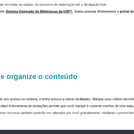
iar em todas as etapas, do processo de elaboração até a divulgação final.
elo
Sistema Integrado de Bibliotecas da USP?
,
basta acessar diretamente o
portal d
 e organize o conteúdo
dar seu acesso no sistema, e tenha acesso a outras facilidades. Marque seus vídeos favoritos
recidas! A ferramenta de anotações permite que você marque e comente trechos de uma aul
stes recursos também poderão ser utilizados por você gratuitamente, mediante o preenchi