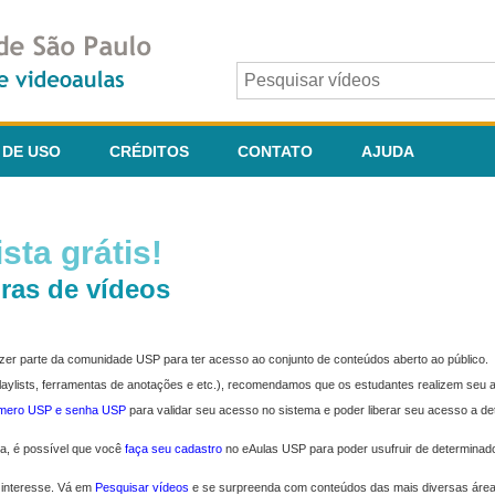
 DE USO
CRÉDITOS
CONTATO
AJUDA
sta grátis!
ras de vídeos
fazer parte da comunidade USP para ter acesso ao conjunto de conteúdos aberto ao público.
 playlists, ferramentas de anotações e etc.), recomendamos que os estudantes realizem seu
úmero USP e senha USP
para validar seu acesso no sistema e poder liberar seu acesso a d
ma, é possível que você
faça seu cadastro
no eAulas USP para poder usufruir de determinad
 interesse. Vá em
Pesquisar vídeos
e se surpreenda com conteúdos das mais diversas áre