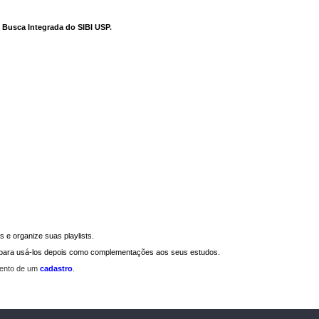
e Busca Integrada do SIBI USP
.
 e organize suas playlists.
a para usá-los depois como complementações aos seus estudos.
mento de um
cadastro
.