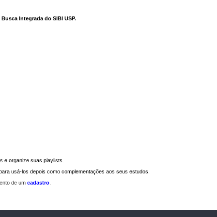
e Busca Integrada do SIBI USP
.
 e organize suas playlists.
a para usá-los depois como complementações aos seus estudos.
mento de um
cadastro
.