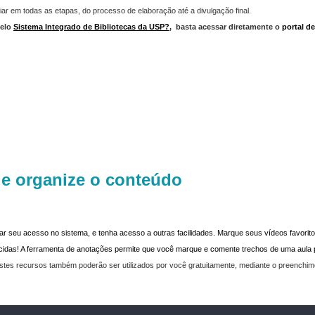
iar em todas as etapas, do processo de elaboração até a divulgação final.
elo
Sistema Integrado de Bibliotecas da USP?
,
basta acessar diretamente o
portal d
 e organize o conteúdo
dar seu acesso no sistema, e tenha acesso a outras facilidades. Marque seus vídeos favoritos
recidas! A ferramenta de anotações permite que você marque e comente trechos de uma aul
stes recursos também poderão ser utilizados por você gratuitamente, mediante o preenchi