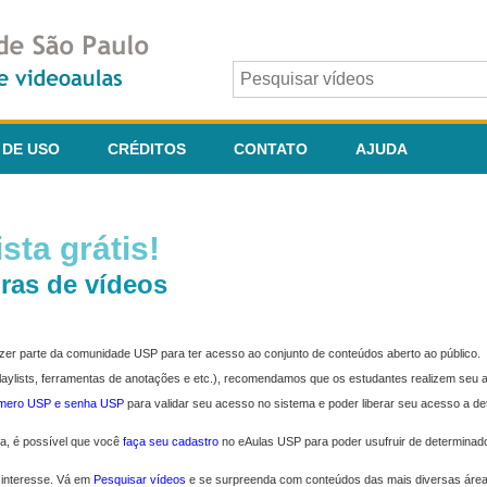
 DE USO
CRÉDITOS
CONTATO
AJUDA
sta grátis!
ras de vídeos
fazer parte da comunidade USP para ter acesso ao conjunto de conteúdos aberto ao público.
 playlists, ferramentas de anotações e etc.), recomendamos que os estudantes realizem seu
úmero USP e senha USP
para validar seu acesso no sistema e poder liberar seu acesso a d
ma, é possível que você
faça seu cadastro
no eAulas USP para poder usufruir de determinad
 interesse. Vá em
Pesquisar vídeos
e se surpreenda com conteúdos das mais diversas áre