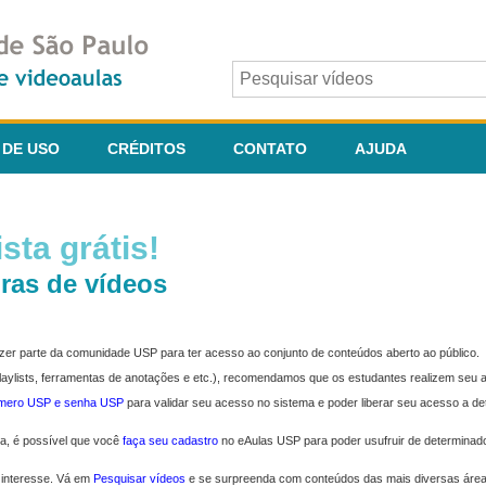
 DE USO
CRÉDITOS
CONTATO
AJUDA
sta grátis!
ras de vídeos
fazer parte da comunidade USP para ter acesso ao conjunto de conteúdos aberto ao público.
 playlists, ferramentas de anotações e etc.), recomendamos que os estudantes realizem seu
úmero USP e senha USP
para validar seu acesso no sistema e poder liberar seu acesso a d
ma, é possível que você
faça seu cadastro
no eAulas USP para poder usufruir de determinad
 interesse. Vá em
Pesquisar vídeos
e se surpreenda com conteúdos das mais diversas áre