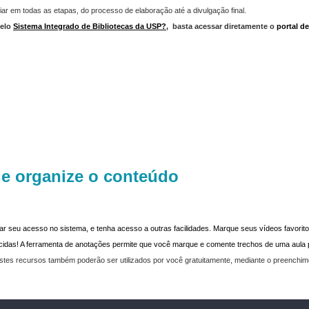
iar em todas as etapas, do processo de elaboração até a divulgação final.
elo
Sistema Integrado de Bibliotecas da USP?
,
basta acessar diretamente o
portal d
 e organize o conteúdo
dar seu acesso no sistema, e tenha acesso a outras facilidades. Marque seus vídeos favoritos
recidas! A ferramenta de anotações permite que você marque e comente trechos de uma aul
stes recursos também poderão ser utilizados por você gratuitamente, mediante o preenchi