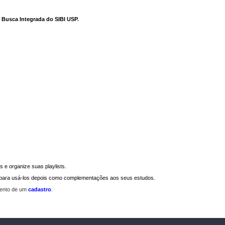
e Busca Integrada do SIBI USP
.
 e organize suas playlists.
a para usá-los depois como complementações aos seus estudos.
mento de um
cadastro
.