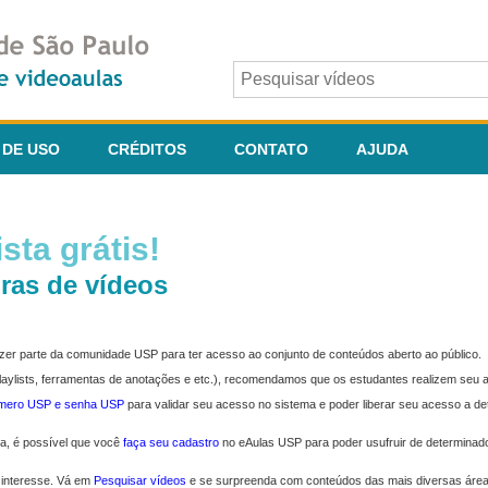
 DE USO
CRÉDITOS
CONTATO
AJUDA
sta grátis!
ras de vídeos
fazer parte da comunidade USP para ter acesso ao conjunto de conteúdos aberto ao público.
 playlists, ferramentas de anotações e etc.), recomendamos que os estudantes realizem seu
úmero USP e senha USP
para validar seu acesso no sistema e poder liberar seu acesso a d
ma, é possível que você
faça seu cadastro
no eAulas USP para poder usufruir de determinad
 interesse. Vá em
Pesquisar vídeos
e se surpreenda com conteúdos das mais diversas áre