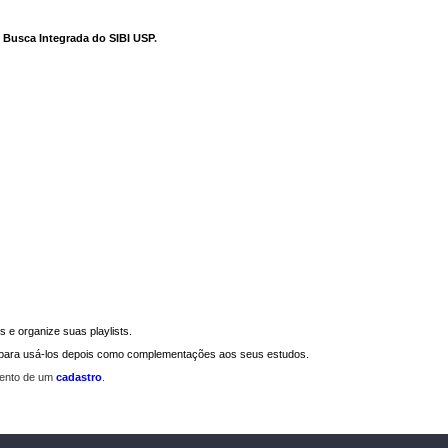
e Busca Integrada do SIBI USP
.
 e organize suas playlists.
a para usá-los depois como complementações aos seus estudos.
mento de um
cadastro
.