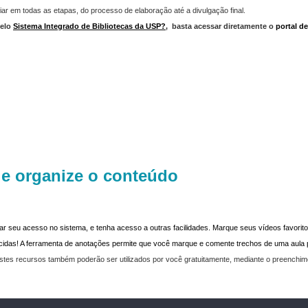
iar em todas as etapas, do processo de elaboração até a divulgação final.
elo
Sistema Integrado de Bibliotecas da USP?
,
basta acessar diretamente o
portal d
 e organize o conteúdo
dar seu acesso no sistema, e tenha acesso a outras facilidades. Marque seus vídeos favoritos
recidas! A ferramenta de anotações permite que você marque e comente trechos de uma aul
stes recursos também poderão ser utilizados por você gratuitamente, mediante o preenchi