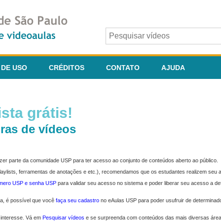
 DE USO
CRÉDITOS
CONTATO
AJUDA
sta grátis!
ras de vídeos
fazer parte da comunidade USP para ter acesso ao conjunto de conteúdos aberto ao público.
 playlists, ferramentas de anotações e etc.), recomendamos que os estudantes realizem seu
úmero USP e senha USP
para validar seu acesso no sistema e poder liberar seu acesso a d
ma, é possível que você
faça seu cadastro
no eAulas USP para poder usufruir de determinad
 interesse. Vá em
Pesquisar vídeos
e se surpreenda com conteúdos das mais diversas áre