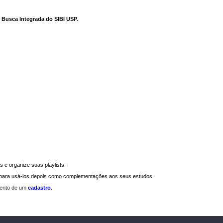
e Busca Integrada do SIBI USP
.
 e organize suas playlists.
a para usá-los depois como complementações aos seus estudos.
mento de um
cadastro
.