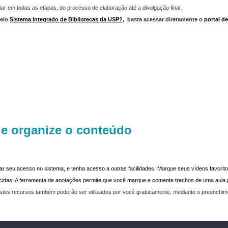
iar em todas as etapas, do processo de elaboração até a divulgação final.
elo
Sistema Integrado de Bibliotecas da USP?
,
basta acessar diretamente o
portal d
 e organize o conteúdo
dar seu acesso no sistema, e tenha acesso a outras facilidades. Marque seus vídeos favoritos
recidas! A ferramenta de anotações permite que você marque e comente trechos de uma aul
stes recursos também poderão ser utilizados por você gratuitamente, mediante o preenchi