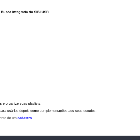
e Busca Integrada do SIBI USP
.
 e organize suas playlists.
a para usá-los depois como complementações aos seus estudos.
mento de um
cadastro
.