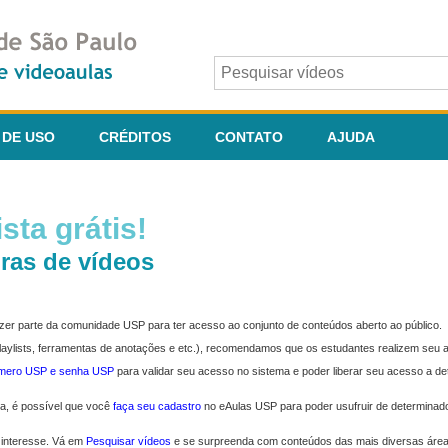
 DE USO
CRÉDITOS
CONTATO
AJUDA
sta grátis!
ras de vídeos
fazer parte da comunidade USP para ter acesso ao conjunto de conteúdos aberto ao público.
 playlists, ferramentas de anotações e etc.), recomendamos que os estudantes realizem seu
úmero USP e senha USP
para validar seu acesso no sistema e poder liberar seu acesso a d
ma, é possível que você
faça seu cadastro
no eAulas USP para poder usufruir de determinad
 interesse. Vá em
Pesquisar vídeos
e se surpreenda com conteúdos das mais diversas áre