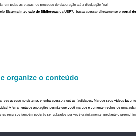
iar em todas as etapas, do processo de elaboração até a divulgação final.
elo
Sistema Integrado de Bibliotecas da USP?
,
basta acessar diretamente o
portal d
 e organize o conteúdo
dar seu acesso no sistema, e tenha acesso a outras facilidades. Marque seus vídeos favoritos
recidas! A ferramenta de anotações permite que você marque e comente trechos de uma aul
stes recursos também poderão ser utilizados por você gratuitamente, mediante o preenchi