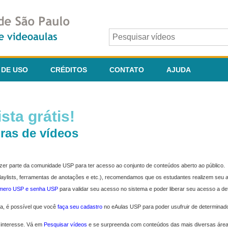
 DE USO
CRÉDITOS
CONTATO
AJUDA
sta grátis!
ras de vídeos
fazer parte da comunidade USP para ter acesso ao conjunto de conteúdos aberto ao público.
 playlists, ferramentas de anotações e etc.), recomendamos que os estudantes realizem seu
úmero USP e senha USP
para validar seu acesso no sistema e poder liberar seu acesso a d
ma, é possível que você
faça seu cadastro
no eAulas USP para poder usufruir de determinad
 interesse. Vá em
Pesquisar vídeos
e se surpreenda com conteúdos das mais diversas áre