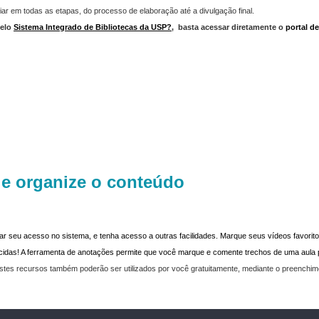
iar em todas as etapas, do processo de elaboração até a divulgação final.
elo
Sistema Integrado de Bibliotecas da USP?
,
basta acessar diretamente o
portal d
 e organize o conteúdo
dar seu acesso no sistema, e tenha acesso a outras facilidades. Marque seus vídeos favoritos
recidas! A ferramenta de anotações permite que você marque e comente trechos de uma aul
stes recursos também poderão ser utilizados por você gratuitamente, mediante o preenchi