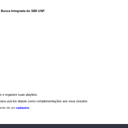
e Busca Integrada do SIBI USP
.
 e organize suas playlists.
a para usá-los depois como complementações aos seus estudos.
mento de um
cadastro
.