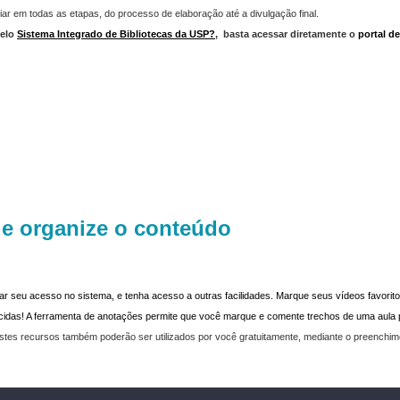
iar em todas as etapas, do processo de elaboração até a divulgação final.
elo
Sistema Integrado de Bibliotecas da USP?
,
basta acessar diretamente o
portal d
 e organize o conteúdo
dar seu acesso no sistema, e tenha acesso a outras facilidades. Marque seus vídeos favoritos
recidas! A ferramenta de anotações permite que você marque e comente trechos de uma aul
stes recursos também poderão ser utilizados por você gratuitamente, mediante o preenchi