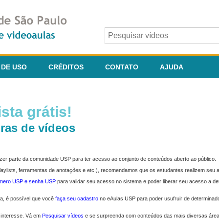
 DE USO
CRÉDITOS
CONTATO
AJUDA
sta grátis!
ras de vídeos
fazer parte da comunidade USP para ter acesso ao conjunto de conteúdos aberto ao público.
 playlists, ferramentas de anotações e etc.), recomendamos que os estudantes realizem seu
úmero USP e senha USP
para validar seu acesso no sistema e poder liberar seu acesso a d
ma, é possível que você
faça seu cadastro
no eAulas USP para poder usufruir de determinad
 interesse. Vá em
Pesquisar vídeos
e se surpreenda com conteúdos das mais diversas áre