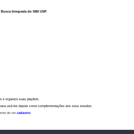
e Busca Integrada do SIBI USP
.
 e organize suas playlists.
a para usá-los depois como complementações aos seus estudos.
mento de um
cadastro
.