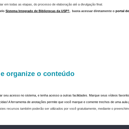
iar em todas as etapas, do processo de elaboração até a divulgação final.
elo
Sistema Integrado de Bibliotecas da USP?
,
basta acessar diretamente o
portal d
 e organize o conteúdo
dar seu acesso no sistema, e tenha acesso a outras facilidades. Marque seus vídeos favoritos
recidas! A ferramenta de anotações permite que você marque e comente trechos de uma aul
stes recursos também poderão ser utilizados por você gratuitamente, mediante o preenchi