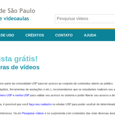
 DE USO
CRÉDITOS
CONTATO
AJUDA
sta grátis!
ras de vídeos
fazer parte da comunidade USP para ter acesso ao conjunto de conteúdos aberto ao público.
 playlists, ferramentas de anotações e etc.), recomendamos que os estudantes realizem seu
úmero USP e senha USP
para validar seu acesso no sistema e poder liberar seu acesso a d
ma, é possível que você
faça seu cadastro
no eAulas USP para poder usufruir de determinad
 interesse. Vá em
Pesquisar vídeos
e se surpreenda com conteúdos das mais diversas áre