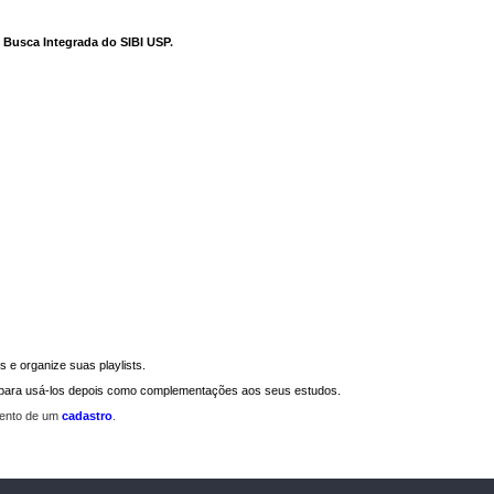
e Busca Integrada do SIBI USP
.
 e organize suas playlists.
a para usá-los depois como complementações aos seus estudos.
mento de um
cadastro
.