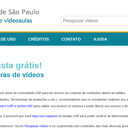
 DE USO
CRÉDITOS
CONTATO
AJUDA
sta grátis!
ras de vídeos
fazer parte da comunidade USP para ter acesso ao conjunto de conteúdos aberto ao público.
 playlists, ferramentas de anotações e etc.), recomendamos que os estudantes realizem seu
úmero USP e senha USP
para validar seu acesso no sistema e poder liberar seu acesso a d
ma, é possível que você
faça seu cadastro
no eAulas USP para poder usufruir de determinad
 interesse. Vá em
Pesquisar vídeos
e se surpreenda com conteúdos das mais diversas áre