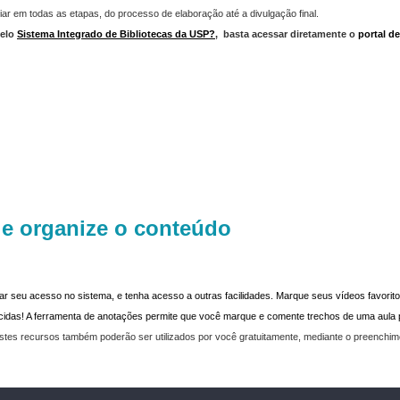
iar em todas as etapas, do processo de elaboração até a divulgação final.
elo
Sistema Integrado de Bibliotecas da USP?
,
basta acessar diretamente o
portal d
 e organize o conteúdo
dar seu acesso no sistema, e tenha acesso a outras facilidades. Marque seus vídeos favoritos
recidas! A ferramenta de anotações permite que você marque e comente trechos de uma aul
stes recursos também poderão ser utilizados por você gratuitamente, mediante o preenchi