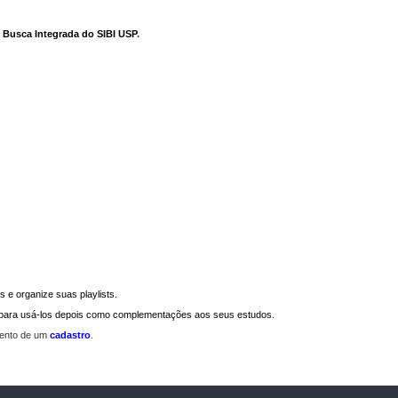
e Busca Integrada do SIBI USP
.
 e organize suas playlists.
a para usá-los depois como complementações aos seus estudos.
mento de um
cadastro
.