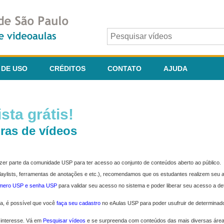
 DE USO
CRÉDITOS
CONTATO
AJUDA
sta grátis!
ras de vídeos
fazer parte da comunidade USP para ter acesso ao conjunto de conteúdos aberto ao público.
 playlists, ferramentas de anotações e etc.), recomendamos que os estudantes realizem seu
úmero USP e senha USP
para validar seu acesso no sistema e poder liberar seu acesso a d
ma, é possível que você
faça seu cadastro
no eAulas USP para poder usufruir de determinad
 interesse. Vá em
Pesquisar vídeos
e se surpreenda com conteúdos das mais diversas áre