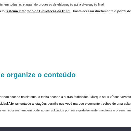
iar em todas as etapas, do processo de elaboração até a divulgação final.
elo
Sistema Integrado de Bibliotecas da USP?
,
basta acessar diretamente o
portal d
 e organize o conteúdo
dar seu acesso no sistema, e tenha acesso a outras facilidades. Marque seus vídeos favoritos
recidas! A ferramenta de anotações permite que você marque e comente trechos de uma aul
stes recursos também poderão ser utilizados por você gratuitamente, mediante o preenchi