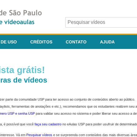
 DE USO
CRÉDITOS
CONTATO
AJUDA
sta grátis!
ras de vídeos
fazer parte da comunidade USP para ter acesso ao conjunto de conteúdos aberto ao público.
 playlists, ferramentas de anotações e etc.), recomendamos que os estudantes realizem seu
úmero USP e senha USP
para validar seu acesso no sistema e poder liberar seu acesso a d
ma, é possível que você
faça seu cadastro
no eAulas USP para poder usufruir de determinad
 interesse. Vá em
Pesquisar vídeos
e se surpreenda com conteúdos das mais diversas áre