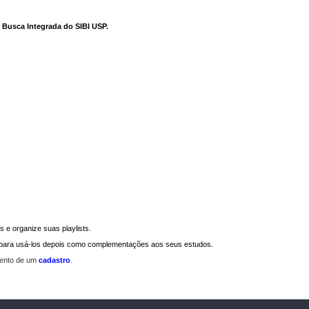
e Busca Integrada do SIBI USP
.
 e organize suas playlists.
a para usá-los depois como complementações aos seus estudos.
mento de um
cadastro
.