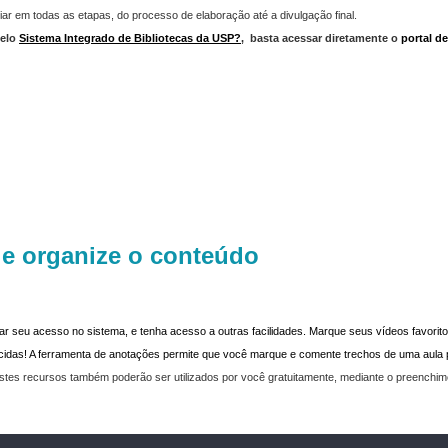
iar em todas as etapas, do processo de elaboração até a divulgação final.
elo
Sistema Integrado de Bibliotecas da USP?
,
basta acessar diretamente o
portal d
 e organize o conteúdo
dar seu acesso no sistema, e tenha acesso a outras facilidades. Marque seus vídeos favoritos
recidas! A ferramenta de anotações permite que você marque e comente trechos de uma aul
stes recursos também poderão ser utilizados por você gratuitamente, mediante o preenchi