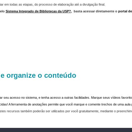
iar em todas as etapas, do processo de elaboração até a divulgação final.
elo
Sistema Integrado de Bibliotecas da USP?
,
basta acessar diretamente o
portal d
 e organize o conteúdo
dar seu acesso no sistema, e tenha acesso a outras facilidades. Marque seus vídeos favoritos
recidas! A ferramenta de anotações permite que você marque e comente trechos de uma aul
stes recursos também poderão ser utilizados por você gratuitamente, mediante o preenchi