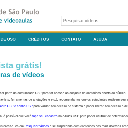
 DE USO
CRÉDITOS
CONTATO
AJUDA
sta grátis!
ras de vídeos
fazer parte da comunidade USP para ter acesso ao conjunto de conteúdos aberto ao público.
 playlists, ferramentas de anotações e etc.), recomendamos que os estudantes realizem seu
úmero USP e senha USP
para validar seu acesso no sistema e poder liberar seu acesso a d
ma, é possível que você
faça seu cadastro
no eAulas USP para poder usufruir de determinad
 interesse. Vá em
Pesquisar vídeos
e se surpreenda com conteúdos das mais diversas áre