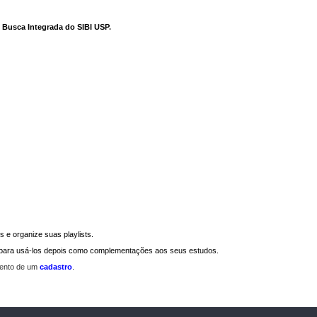
e Busca Integrada do SIBI USP
.
 e organize suas playlists.
a para usá-los depois como complementações aos seus estudos.
mento de um
cadastro
.