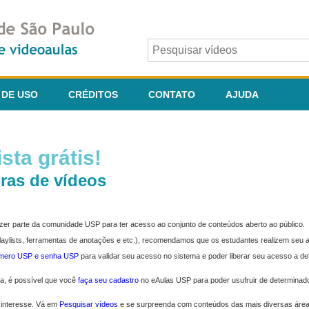
 DE USO
CRÉDITOS
CONTATO
AJUDA
sta grátis!
ras de vídeos
fazer parte da comunidade USP para ter acesso ao conjunto de conteúdos aberto ao público.
 playlists, ferramentas de anotações e etc.), recomendamos que os estudantes realizem seu
úmero USP e senha USP
para validar seu acesso no sistema e poder liberar seu acesso a d
ma, é possível que você
faça seu cadastro
no eAulas USP para poder usufruir de determinad
 interesse. Vá em
Pesquisar vídeos
e se surpreenda com conteúdos das mais diversas áre