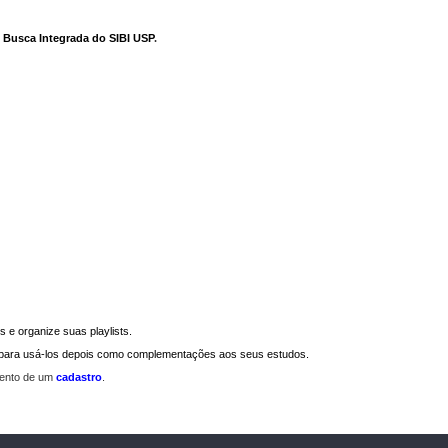
e Busca Integrada do SIBI USP
.
 e organize suas playlists.
a para usá-los depois como complementações aos seus estudos.
mento de um
cadastro
.