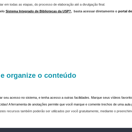
iar em todas as etapas, do processo de elaboração até a divulgação final.
elo
Sistema Integrado de Bibliotecas da USP?
,
basta acessar diretamente o
portal d
 e organize o conteúdo
dar seu acesso no sistema, e tenha acesso a outras facilidades. Marque seus vídeos favoritos
recidas! A ferramenta de anotações permite que você marque e comente trechos de uma aul
stes recursos também poderão ser utilizados por você gratuitamente, mediante o preenchi