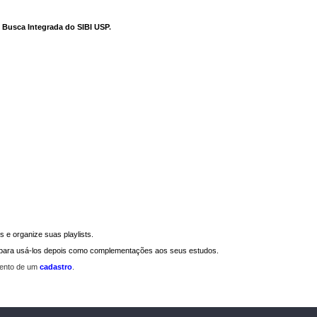
e Busca Integrada do SIBI USP
.
 e organize suas playlists.
a para usá-los depois como complementações aos seus estudos.
mento de um
cadastro
.