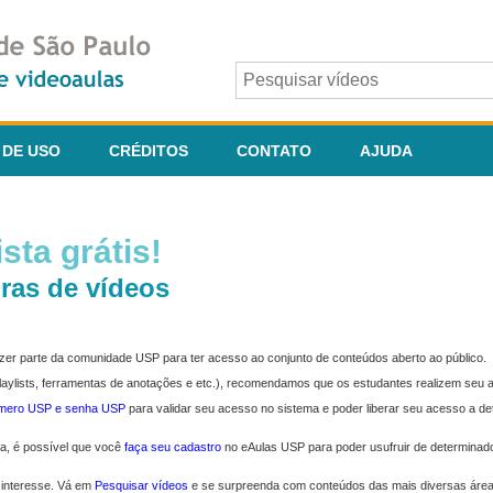
 DE USO
CRÉDITOS
CONTATO
AJUDA
sta grátis!
ras de vídeos
fazer parte da comunidade USP para ter acesso ao conjunto de conteúdos aberto ao público.
 playlists, ferramentas de anotações e etc.), recomendamos que os estudantes realizem seu
úmero USP e senha USP
para validar seu acesso no sistema e poder liberar seu acesso a d
ma, é possível que você
faça seu cadastro
no eAulas USP para poder usufruir de determinad
 interesse. Vá em
Pesquisar vídeos
e se surpreenda com conteúdos das mais diversas áre