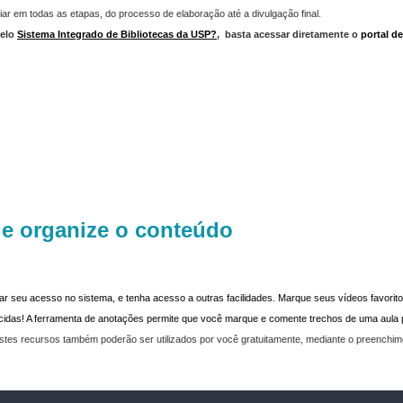
iar em todas as etapas, do processo de elaboração até a divulgação final.
elo
Sistema Integrado de Bibliotecas da USP?
,
basta acessar diretamente o
portal d
 e organize o conteúdo
dar seu acesso no sistema, e tenha acesso a outras facilidades. Marque seus vídeos favoritos
recidas! A ferramenta de anotações permite que você marque e comente trechos de uma aul
stes recursos também poderão ser utilizados por você gratuitamente, mediante o preenchi