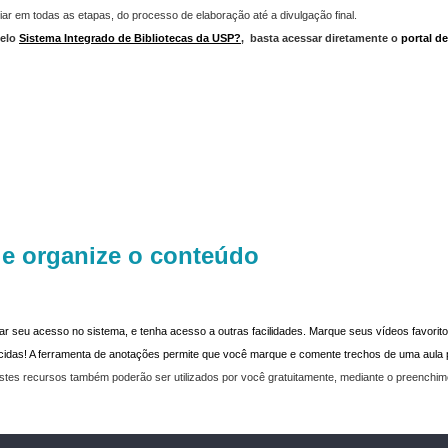
iar em todas as etapas, do processo de elaboração até a divulgação final.
elo
Sistema Integrado de Bibliotecas da USP?
,
basta acessar diretamente o
portal d
 e organize o conteúdo
dar seu acesso no sistema, e tenha acesso a outras facilidades. Marque seus vídeos favoritos
recidas! A ferramenta de anotações permite que você marque e comente trechos de uma aul
stes recursos também poderão ser utilizados por você gratuitamente, mediante o preenchi