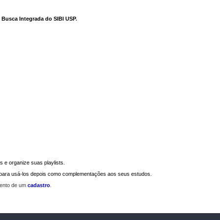
e Busca Integrada do SIBI USP
.
 e organize suas playlists.
a para usá-los depois como complementações aos seus estudos.
mento de um
cadastro
.