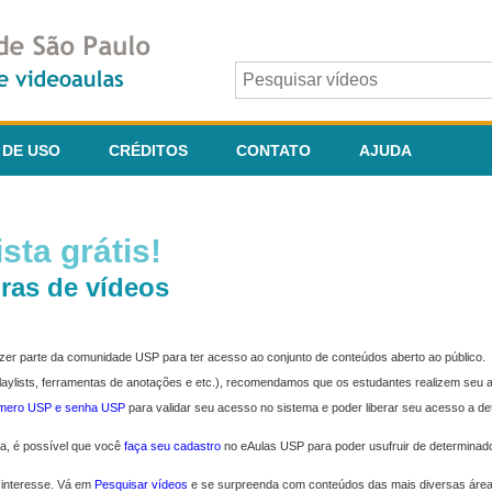
 DE USO
CRÉDITOS
CONTATO
AJUDA
sta grátis!
ras de vídeos
fazer parte da comunidade USP para ter acesso ao conjunto de conteúdos aberto ao público.
 playlists, ferramentas de anotações e etc.), recomendamos que os estudantes realizem seu
úmero USP e senha USP
para validar seu acesso no sistema e poder liberar seu acesso a d
ma, é possível que você
faça seu cadastro
no eAulas USP para poder usufruir de determinad
 interesse. Vá em
Pesquisar vídeos
e se surpreenda com conteúdos das mais diversas áre