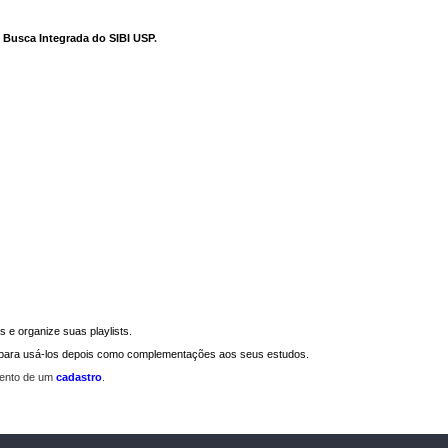
e Busca Integrada do SIBI USP
.
 e organize suas playlists.
a para usá-los depois como complementações aos seus estudos.
mento de um
cadastro
.