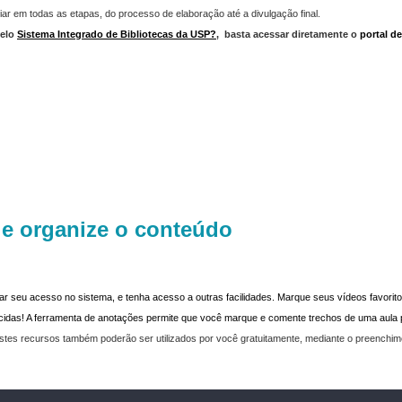
iar em todas as etapas, do processo de elaboração até a divulgação final.
elo
Sistema Integrado de Bibliotecas da USP?
,
basta acessar diretamente o
portal d
 e organize o conteúdo
dar seu acesso no sistema, e tenha acesso a outras facilidades. Marque seus vídeos favoritos
recidas! A ferramenta de anotações permite que você marque e comente trechos de uma aul
stes recursos também poderão ser utilizados por você gratuitamente, mediante o preenchi