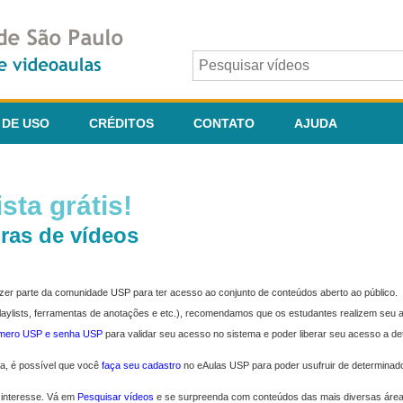
 DE USO
CRÉDITOS
CONTATO
AJUDA
sta grátis!
ras de vídeos
fazer parte da comunidade USP para ter acesso ao conjunto de conteúdos aberto ao público.
 playlists, ferramentas de anotações e etc.), recomendamos que os estudantes realizem seu
úmero USP e senha USP
para validar seu acesso no sistema e poder liberar seu acesso a d
ma, é possível que você
faça seu cadastro
no eAulas USP para poder usufruir de determinad
 interesse. Vá em
Pesquisar vídeos
e se surpreenda com conteúdos das mais diversas áre