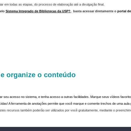
iar em todas as etapas, do processo de elaboração até a divulgação final.
elo
Sistema Integrado de Bibliotecas da USP?
,
basta acessar diretamente o
portal d
 e organize o conteúdo
dar seu acesso no sistema, e tenha acesso a outras facilidades. Marque seus vídeos favoritos
recidas! A ferramenta de anotações permite que você marque e comente trechos de uma aul
stes recursos também poderão ser utilizados por você gratuitamente, mediante o preenchi