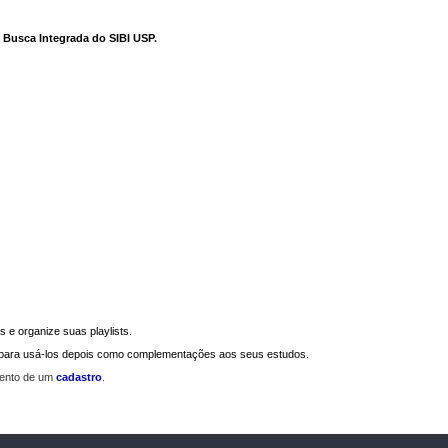
e Busca Integrada do SIBI USP
.
 e organize suas playlists.
a para usá-los depois como complementações aos seus estudos.
mento de um
cadastro
.