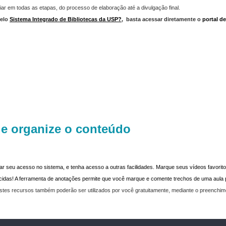
iar em todas as etapas, do processo de elaboração até a divulgação final.
elo
Sistema Integrado de Bibliotecas da USP?
,
basta acessar diretamente o
portal d
 e organize o conteúdo
dar seu acesso no sistema, e tenha acesso a outras facilidades. Marque seus vídeos favoritos
recidas! A ferramenta de anotações permite que você marque e comente trechos de uma aul
stes recursos também poderão ser utilizados por você gratuitamente, mediante o preenchi