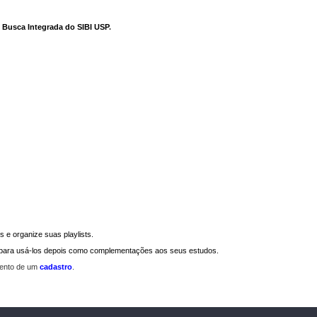
e Busca Integrada do SIBI USP
.
 e organize suas playlists.
a para usá-los depois como complementações aos seus estudos.
mento de um
cadastro
.