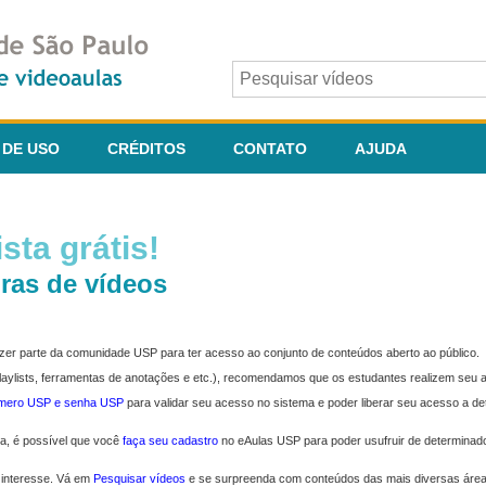
 DE USO
CRÉDITOS
CONTATO
AJUDA
sta grátis!
ras de vídeos
fazer parte da comunidade USP para ter acesso ao conjunto de conteúdos aberto ao público.
 playlists, ferramentas de anotações e etc.), recomendamos que os estudantes realizem seu
úmero USP e senha USP
para validar seu acesso no sistema e poder liberar seu acesso a d
ma, é possível que você
faça seu cadastro
no eAulas USP para poder usufruir de determinad
 interesse. Vá em
Pesquisar vídeos
e se surpreenda com conteúdos das mais diversas áre