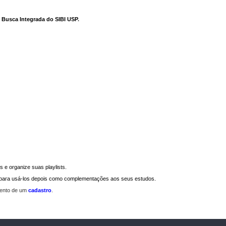
e Busca Integrada do SIBI USP
.
 e organize suas playlists.
a para usá-los depois como complementações aos seus estudos.
mento de um
cadastro
.