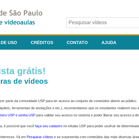
 DE USO
CRÉDITOS
CONTATO
AJUDA
sta grátis!
ras de vídeos
fazer parte da comunidade USP para ter acesso ao conjunto de conteúdos aberto ao público.
 playlists, ferramentas de anotações e etc.), recomendamos que os estudantes realizem seu
úmero USP e senha USP
para validar seu acesso no sistema e poder liberar seu acesso a d
ma, é possível que você
faça seu cadastro
no eAulas USP para poder usufruir de determinad
 interesse. Vá em
Pesquisar vídeos
e se surpreenda com conteúdos das mais diversas áre