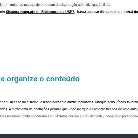
iar em todas as etapas, do processo de elaboração até a divulgação final.
elo
Sistema Integrado de Bibliotecas da USP?
,
basta acessar diretamente o
portal d
 e organize o conteúdo
dar seu acesso no sistema, e tenha acesso a outras facilidades. Marque seus vídeos favoritos
recidas! A ferramenta de anotações permite que você marque e comente trechos de uma aul
stes recursos também poderão ser utilizados por você gratuitamente, mediante o preenchi