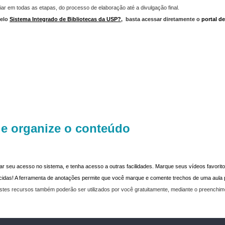
iar em todas as etapas, do processo de elaboração até a divulgação final.
elo
Sistema Integrado de Bibliotecas da USP?
,
basta acessar diretamente o
portal d
 e organize o conteúdo
dar seu acesso no sistema, e tenha acesso a outras facilidades. Marque seus vídeos favoritos
recidas! A ferramenta de anotações permite que você marque e comente trechos de uma aul
stes recursos também poderão ser utilizados por você gratuitamente, mediante o preenchi