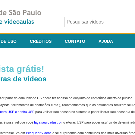
 DE USO
CRÉDITOS
CONTATO
AJUDA
sta grátis!
ras de vídeos
fazer parte da comunidade USP para ter acesso ao conjunto de conteúdos aberto ao público.
 playlists, ferramentas de anotações e etc.), recomendamos que os estudantes realizem seu
úmero USP e senha USP
para validar seu acesso no sistema e poder liberar seu acesso a d
ma, é possível que você
faça seu cadastro
no eAulas USP para poder usufruir de determinad
 interesse. Vá em
Pesquisar vídeos
e se surpreenda com conteúdos das mais diversas áre