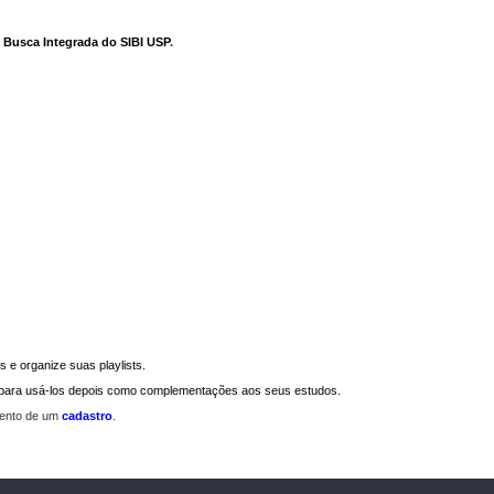
e Busca Integrada do SIBI USP
.
 e organize suas playlists.
a para usá-los depois como complementações aos seus estudos.
mento de um
cadastro
.