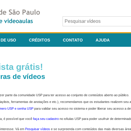
 DE USO
CRÉDITOS
CONTATO
AJUDA
sta grátis!
ras de vídeos
fazer parte da comunidade USP para ter acesso ao conjunto de conteúdos aberto ao público.
 playlists, ferramentas de anotações e etc.), recomendamos que os estudantes realizem seu
úmero USP e senha USP
para validar seu acesso no sistema e poder liberar seu acesso a d
ma, é possível que você
faça seu cadastro
no eAulas USP para poder usufruir de determinad
 interesse. Vá em
Pesquisar vídeos
e se surpreenda com conteúdos das mais diversas áre