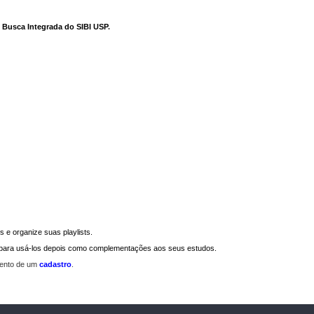
e Busca Integrada do SIBI USP
.
 e organize suas playlists.
a para usá-los depois como complementações aos seus estudos.
mento de um
cadastro
.