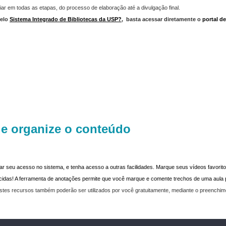
iar em todas as etapas, do processo de elaboração até a divulgação final.
elo
Sistema Integrado de Bibliotecas da USP?
,
basta acessar diretamente o
portal d
 e organize o conteúdo
dar seu acesso no sistema, e tenha acesso a outras facilidades. Marque seus vídeos favoritos
recidas! A ferramenta de anotações permite que você marque e comente trechos de uma aul
stes recursos também poderão ser utilizados por você gratuitamente, mediante o preenchi