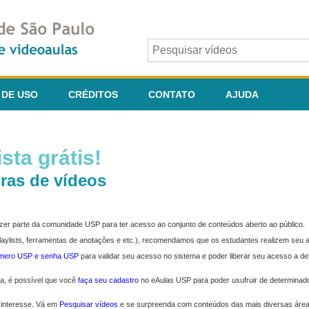
 DE USO
CRÉDITOS
CONTATO
AJUDA
sta grátis!
ras de vídeos
fazer parte da comunidade USP para ter acesso ao conjunto de conteúdos aberto ao público.
 playlists, ferramentas de anotações e etc.), recomendamos que os estudantes realizem seu
úmero USP e senha USP
para validar seu acesso no sistema e poder liberar seu acesso a d
ma, é possível que você
faça seu cadastro
no eAulas USP para poder usufruir de determinad
 interesse. Vá em
Pesquisar vídeos
e se surpreenda com conteúdos das mais diversas áre