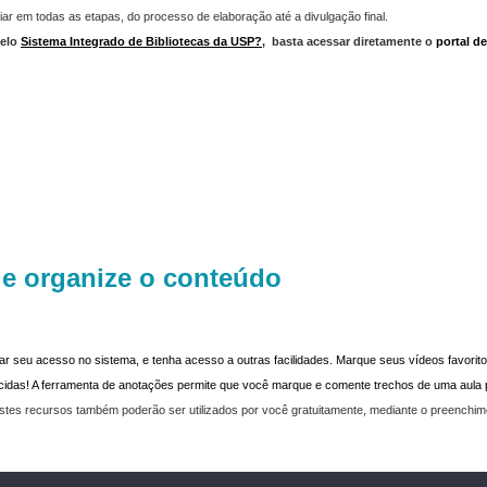
iar em todas as etapas, do processo de elaboração até a divulgação final.
elo
Sistema Integrado de Bibliotecas da USP?
,
basta acessar diretamente o
portal d
 e organize o conteúdo
dar seu acesso no sistema, e tenha acesso a outras facilidades. Marque seus vídeos favoritos
recidas! A ferramenta de anotações permite que você marque e comente trechos de uma aul
stes recursos também poderão ser utilizados por você gratuitamente, mediante o preenchi