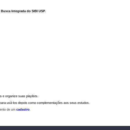
e Busca Integrada do SIBI USP
.
 e organize suas playlists.
a para usá-los depois como complementações aos seus estudos.
mento de um
cadastro
.