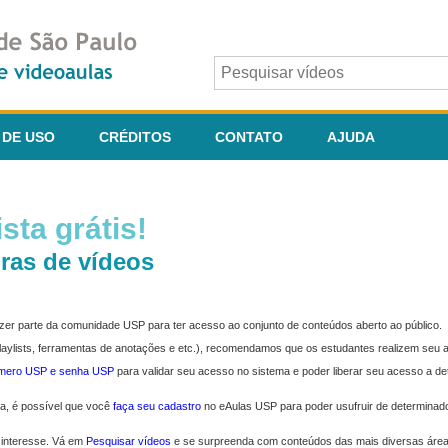
 DE USO
CRÉDITOS
CONTATO
AJUDA
sta grátis!
ras de vídeos
fazer parte da comunidade USP para ter acesso ao conjunto de conteúdos aberto ao público.
 playlists, ferramentas de anotações e etc.), recomendamos que os estudantes realizem seu
úmero USP e senha USP
para validar seu acesso no sistema e poder liberar seu acesso a d
ma, é possível que você
faça seu cadastro
no eAulas USP para poder usufruir de determinad
 interesse. Vá em
Pesquisar vídeos
e se surpreenda com conteúdos das mais diversas áre