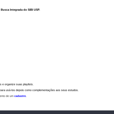
e Busca Integrada do SIBI USP
.
 e organize suas playlists.
a para usá-los depois como complementações aos seus estudos.
mento de um
cadastro
.