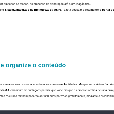
iar em todas as etapas, do processo de elaboração até a divulgação final.
elo
Sistema Integrado de Bibliotecas da USP?
,
basta acessar diretamente o
portal d
 e organize o conteúdo
dar seu acesso no sistema, e tenha acesso a outras facilidades. Marque seus vídeos favoritos
recidas! A ferramenta de anotações permite que você marque e comente trechos de uma aul
stes recursos também poderão ser utilizados por você gratuitamente, mediante o preenchi